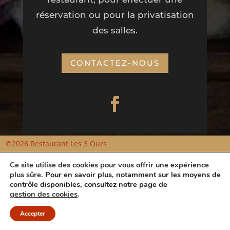
réservation ou pour la privatisation
des salles.
CONTACTEZ-NOUS
©2026 Restaurant Les 3 Ours
Ce site utilise des cookies pour vous offrir une expérience
RESTAURANT LES TROIS OURS – Rue Centrale – 69870 Lamure
plus sûre.
Pour en savoir plus, notamment sur les moyens de
sur Azergues –
04 27 49 92 52
contrôle disponibles, consultez notre page de
gestion des cookies
.
Mentions légales
|
Politique
Accepter
de confidentialité
|
Contact